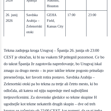
2026
Španija
Stadium,
Houston
26. junij
Savdska
GEHA
17:00
23:00
2026
Arabija –
Field,
Zelenortski
Kansas City
otoki
Tekma zadnjega kroga Urugvaj – Španija 26. junija ob 23:00
CEST je obračun, ki bi na vsakem SP pritegnil pozornost. Ce bo
do takrat Španija že zagotovila napredovanje, bo Urugvaj iskal
zmago za drugo mesto – in prav takšne tekme pogosto prinašajo
presenečenja, ker favorit rotira postavo. Savdska Arabija –
Zelenortski otoki pa bo tekma za tretje ali četrto mesto, ki bo
odločala, ali katera od njiju napreduje med najboljšimi
tretjeuvršcenimi. Za slovenske gledalce so tekme skupine H
ugodnejše kot tekme nekaterih drugih skupin – dve od treh
krogov se začenjata ob 22:00 CEST, kar pomeni, da se ni treba