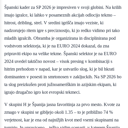
Španski kader za SP 2026 je impresiven v svoji globini. Na krilih
imajo igralce, ki lahko v posameznih akcijah odlocijo tekmo –
hitrost, dribling, strel. V sredini igrišča imajo veziste, ki
nadzorujejo ritem igre s preciznostjo, ki jo redko vidimo pri tako
mladih igralcih. Obramba je organizirana in disciplinirana pod
vodstvom selektorja, ki je na EURO 2024 dokazal, da zna
pripraviti ekipo na velike tekme. Španski selektor je na EURO
2024 uvedel taktično novost – visok presing v kombinaciji s
hitrim prehodom v napad, kar je ustvarilo slog, ki je bil hkrati
dominanten v posesti in smrtonosen v zakljuckih. Na SP 2026 bo
ta slog preizkušen proti južnoameriškim in azijskim ekipam, ki
igrajo drugačno igro kot evropski tekmeci.
V skupini H je Španija jasna favoritinja za prvo mesto. Kvote za
zmago v skupini se gibljejo okoli 1.35 – to je približno 74 %
verjetnost, kar je ena od najnižjih kvot med vsemi skupinami na
turnirju. In upraviceno – težko vidim scenarij, v katerem Španija