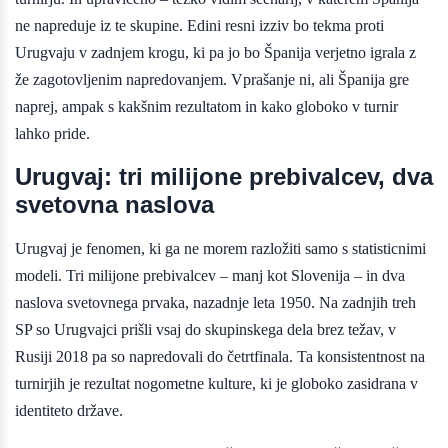
ne napreduje iz te skupine. Edini resni izziv bo tekma proti
Urugvaju v zadnjem krogu, ki pa jo bo Španija verjetno igrala z
že zagotovljenim napredovanjem. Vprašanje ni, ali Španija gre
naprej, ampak s kakšnim rezultatom in kako globoko v turnir
lahko pride.
Urugvaj: tri milijone prebivalcev, dva
svetovna naslova
Urugvaj je fenomen, ki ga ne morem razložiti samo s statisticnimi
modeli. Tri milijone prebivalcev – manj kot Slovenija – in dva
naslova svetovnega prvaka, nazadnje leta 1950. Na zadnjih treh
SP so Urugvajci prišli vsaj do skupinskega dela brez težav, v
Rusiji 2018 pa so napredovali do četrtfinala. Ta konsistentnost na
turnirjih je rezultat nogometne kulture, ki je globoko zasidrana v
identiteto države.