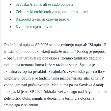
Savdska Arabija: ali se čudo ponovi?
Zelenortski otoki: otok z nogometnimi sanjami
Razpored tekem in časovni pasovi
Kvote in moja napoved
Ob žrebu skupin za SP 2026 sem na twitterju napisal: “Skupina H
je tista, ki jo bodo bukmekerji najteže ocenili.” Razlog je preprost
– Španija in Urugvaj sta obe ekipi z izjemno turnirsko tradicijo,
toda njuna trenutna forma kaže v razlicne smeri. Španija je
aktualna evropska prvakinja z najmlajšo zvezdniško generacijo v
nogometu. Urugvaj je tradicionalna južnoameriška sila, ki na SP
vedno igra nad pričakovanjih. Med njima pa sta Savdska Arabija
– ekipa, ki je na SP 2022 šokirala svet z zmago nad Argentino – in
Zelenortski otoki, najmlajši debitant na turnirju z otoškega
arhipelaga v Atlantiku.