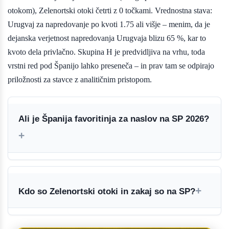
otokom), Zelenortski otoki četrti z 0 točkami. Vrednostna stava:
Urugvaj za napredovanje po kvoti 1.75 ali višje – menim, da je
dejanska verjetnost napredovanja Urugvaja blizu 65 %, kar to
kvoto dela privlačno. Skupina H je predvidljiva na vrhu, toda
vrstni red pod Španijo lahko preseneča – in prav tam se odpirajo
priložnosti za stavce z analitičnim pristopom.
Ali je Španija favoritinja za naslov na SP 2026?
Kdo so Zelenortski otoki in zakaj so na SP?