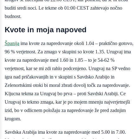
buditi sredi noci. Le tekme ob 01:00 CEST zahtevajo nočno
budnost.
Kvote in moja napoved
Španija
ima kvote za napredovanje okoli 1.04 – praktično gotovo,
96 % verjetnost. Za zmago v skupini so kvote 1.35. Urugvaj ima
kvote za napredovanje med 1.60 in 1.85 – to je 54-62 %
verjetnost, kar se mi zdi rahlo podcenjeno. Urugvaj na SP vedno
igra nad pričakovanjih in v skupini s Savdsko Arabijo in
Zelenortskimi otoki bi moral zbrati dovolj točk za napredovanje.
Kljucna tekma za Urugvaj bo prva – proti Savdski Arabiji. Ce
Urugvaj to tekmo zmaga, kar je po mojem mnenju najverjetnejši
izid, bo v odlicnem položaju za napredovanje že pred zadnjim
krogom.
Savdska Arabija ima kvote za napredovanje med 5.00 in 7.00.