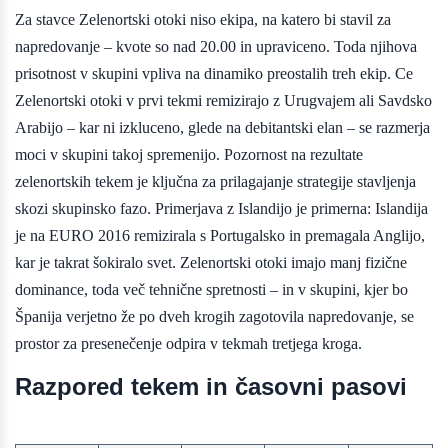
Za stavce Zelenortski otoki niso ekipa, na katero bi stavil za
napredovanje – kvote so nad 20.00 in upraviceno. Toda njihova
prisotnost v skupini vpliva na dinamiko preostalih treh ekip. Ce
Zelenortski otoki v prvi tekmi remizirajo z Urugvajem ali Savdsko
Arabijo – kar ni izkluceno, glede na debitantski elan – se razmerja
moci v skupini takoj spremenijo. Pozornost na rezultate
zelenortskih tekem je ključna za prilagajanje strategije stavljenja
skozi skupinsko fazo. Primerjava z Islandijo je primerna: Islandija
je na EURO 2016 remizirala s Portugalsko in premagala Anglijo,
kar je takrat šokiralo svet. Zelenortski otoki imajo manj fizične
dominance, toda več tehnične spretnosti – in v skupini, kjer bo
Španija verjetno že po dveh krogih zagotovila napredovanje, se
prostor za presenečenje odpira v tekmah tretjega kroga.
Razpored tekem in časovni pasovi