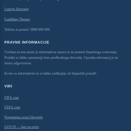
Loterija Slovenije
Gambling Therapy
Telefon za pomoč:
009 008 0080
PRAVNE INFORMACIJE
Vsebina na tem mestu je informativne narave in ne pomeni finančnega svetovanja.
Podatki se lahko spremenijo brez predhodnega obvestila. Uporaba informacij je na
lastno odgovornost.
Kvote so informativne in se lahko razlikujejo od dejanskih ponudb.
VIRI
FIFA.com
UEFA.com
Nogometna zveza Slovenije
GOV.SI — Igre na srečo