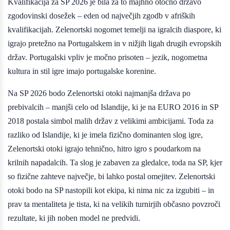
Kvalifikacija za SP 2026 je bila za to majhno otočno državo
zgodovinski dosežek – eden od največjih zgodb v afriških
kvalifikacijah. Zelenortski nogomet temelji na igralcih diaspore, ki
igrajo pretežno na Portugalskem in v nižjih ligah drugih evropskih
držav. Portugalski vpliv je močno prisoten – jezik, nogometna
kultura in stil igre imajo portugalske korenine.
Na SP 2026 bodo Zelenortski otoki najmanjša država po
prebivalcih – manjši celo od Islandije, ki je na EURO 2016 in SP
2018 postala simbol malih držav z velikimi ambicijami. Toda za
razliko od Islandije, ki je imela fizično dominanten slog igre,
Zelenortski otoki igrajo tehnično, hitro igro s poudarkom na
krilnih napadalcih. Ta slog je zabaven za gledalce, toda na SP, kjer
so fizične zahteve največje, bi lahko postal omejitev. Zelenortski
otoki bodo na SP nastopili kot ekipa, ki nima nic za izgubiti – in
prav ta mentaliteta je tista, ki na velikih turnirjih občasno povzroči
rezultate, ki jih noben model ne predvidi.