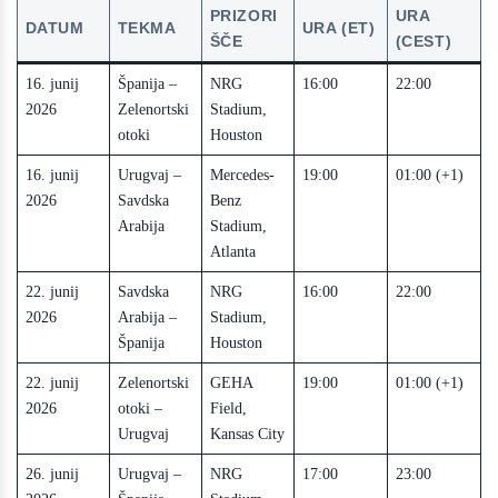
PRIZORI
URA
DATUM
TEKMA
URA (ET)
ŠČE
(CEST)
16. junij
Španija –
NRG
16:00
22:00
2026
Zelenortski
Stadium,
otoki
Houston
16. junij
Urugvaj –
Mercedes-
19:00
01:00 (+1)
2026
Savdska
Benz
Arabija
Stadium,
Atlanta
22. junij
Savdska
NRG
16:00
22:00
2026
Arabija –
Stadium,
Španija
Houston
22. junij
Zelenortski
GEHA
19:00
01:00 (+1)
2026
otoki –
Field,
Urugvaj
Kansas City
26. junij
Urugvaj –
NRG
17:00
23:00