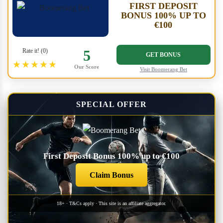
FIRST DEPOSIT
BONUS 100% UP TO
€100
Rate it! (0)
5
GET BONUS
★★★★★
Our Score
Visit Boomerang Bet
SPECIAL OFFER
First Deposit Bonus 100% up to €100
Claim Bonus
18+ · T&Cs apply · This site is an affiliate aggregator.