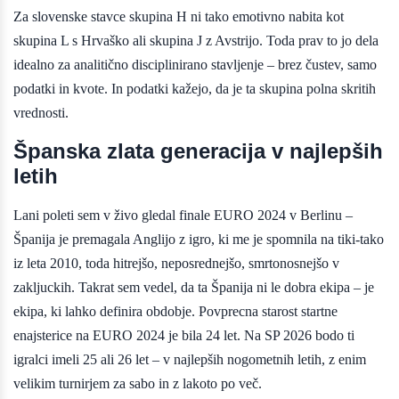
Za slovenske stavce skupina H ni tako emotivno nabita kot
skupina L s Hrvaško ali skupina J z Avstrijo. Toda prav to jo dela
idealno za analitično disciplinirano stavljenje – brez čustev, samo
podatki in kvote. In podatki kažejo, da je ta skupina polna skritih
vrednosti.
Španska zlata generacija v najlepših
letih
Lani poleti sem v živo gledal finale EURO 2024 v Berlinu –
Španija je premagala Anglijo z igro, ki me je spomnila na tiki-tako
iz leta 2010, toda hitrejšo, neposrednejšo, smrtonosnejšo v
zakljuckih. Takrat sem vedel, da ta Španija ni le dobra ekipa – je
ekipa, ki lahko definira obdobje. Povprecna starost startne
enajsterice na EURO 2024 je bila 24 let. Na SP 2026 bodo ti
igralci imeli 25 ali 26 let – v najlepših nogometnih letih, z enim
velikim turnirjem za sabo in z lakoto po več.