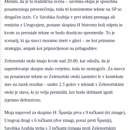
Menim, da je to realistična ocena – savdska ekipa je sposobna
posameznega presenečenja, toda tri konsistentne tekme na SP so
drugačen izziv. Ce Savdska Arabija v prvi tekmi premaga ali
remizira z Urugvajem, postane skupina H bistveno bolj odprta in
kvote za preostale tekme se bodo drasticno spremenile. To je
scenarij, ki ga stavci moramo imeti v glavi – ne kot primarno
strategijo, ampak kot pripravljenost na prilagoditev.
Zelenortski otoki imajo kvote nad 20.00, kar odraža, da je
napredovanje skrajno malo verjetno, toda ne nemogoče. Za stavce
na posamezne tekme so Zelenortski otoki zanimivi le v kontekstu
stav na nizek rezultat – under 2.5 golov v tekmah s Zelenortskimi
otoki je stava, ki jo velja premisliti, ker bodo debitanti igrali
izjemno defenzivno.
Moja napoved za skupino H: Španija prva s 9 točkami (tri zmage),
Urugvaj drugi s 6 točkami (dve zmagi, poraz proti Španiji),
Savdska Arabija tretja s 3 točkami (zmaga proti Zelenortskim