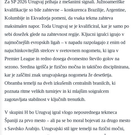
Za SP 2026 Urugvaj prihaja z mešanimi signali. Južnoameriške
kvalifikacije so bile zahtevne – konkurenca Brazilije, Argentine,
Kolumbije in Ekvadorja pomeni, da vsaka tekma zahteva
maksimalen napor. Toda Urugvaj se je kvalificiral, kar je samo po
sebi dosežek glede na zahtevnost regije. Kljucni igralci igrajo v
najmočnejših evropskih ligah – v napadu razpolagajo z enim od
najuchinkovitejših strelcev v svetovnem nogometu, ki igra v
Premier League in redno dosega dvomestno število golov na
sezono. Sredina igrišča je fizično močna in taktično disciplinirana,
kar je zaščitni znak urugvajskega nogometa že desetletja.
Obramba temelji na dveh izkušenih centralnih branilcih, ki
poznata ritme velikih turnirjev in ki mlajšim soigralcem
zagotavljata stabilnost v ključnih trenutkih.
V skupini H bo Urugvaj igral vlogo neposrednega tekmeca
Španiji za prvo mesto – ali pa se bo moral bojevati za drugo mesto
s Savdsko Arabijo. Urugvajski stil igre temelji na fizični močni,