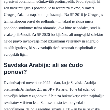
agresivni obrambi in učinkovitih protinapadih. Proti Španiji, ki
želi nadzirati igro s posestjo, je to recept za tekmo, v kateri
Urugvaj čaka na napako in jo kaznuje. Na SP 2010 je Urugvaj s
tem pristopom prišel do polfinala – in takrat je ekipa imela
podobno strukturo: trdna obramba, dva hitre napadalca, strel iz
vsake priložnosti. Za SP 2026 bo ključno, ali urugvajski selektor
najde pravo ravnovesje med izkušnjami veteranov in energijo
mladih igralcev, ki so v zadnjih dveh sezonah eksplodirali v
evropskih ligah.
Savdska Arabija: ali se čudo
ponovi?
Dvaindvajseti november 2022 – dan, ko je Savdska Arabija
premagala Argentino 2:1 na SP v Katarju. To je bil eden od
največjih šokov v zgodovini SP in za bukmekerje eden najdražjih
rezultatov v tistem letu. Sam sem tisto tekmo gledal s
prepričanjem, da bo Argentina zmagala 3:0 – in ko je Savdska