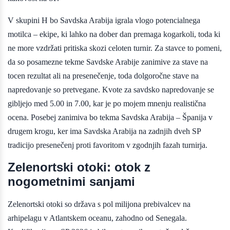
V skupini H bo Savdska Arabija igrala vlogo potencialnega
motilca – ekipe, ki lahko na dober dan premaga kogarkoli, toda ki
ne more vzdržati pritiska skozi celoten turnir. Za stavce to pomeni,
da so posamezne tekme Savdske Arabije zanimive za stave na
tocen rezultat ali na presenečenje, toda dolgoročne stave na
napredovanje so pretvegane. Kvote za savdsko napredovanje se
gibljejo med 5.00 in 7.00, kar je po mojem mnenju realistična
ocena. Posebej zanimiva bo tekma Savdska Arabija – Španija v
drugem krogu, ker ima Savdska Arabija na zadnjih dveh SP
tradicijo presenečenj proti favoritom v zgodnjih fazah turnirja.
Zelenortski otoki: otok z
nogometnimi sanjami
Zelenortski otoki so država s pol milijona prebivalcev na
arhipelagu v Atlantskem oceanu, zahodno od Senegala.