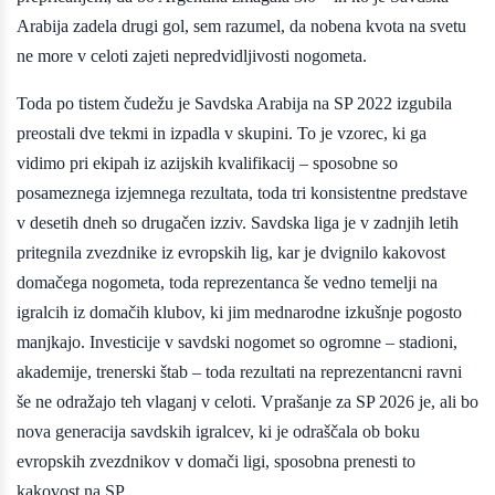
Arabija zadela drugi gol, sem razumel, da nobena kvota na svetu
ne more v celoti zajeti nepredvidljivosti nogometa.
Toda po tistem čudežu je Savdska Arabija na SP 2022 izgubila
preostali dve tekmi in izpadla v skupini. To je vzorec, ki ga
vidimo pri ekipah iz azijskih kvalifikacij – sposobne so
posameznega izjemnega rezultata, toda tri konsistentne predstave
v desetih dneh so drugačen izziv. Savdska liga je v zadnjih letih
pritegnila zvezdnike iz evropskih lig, kar je dvignilo kakovost
domačega nogometa, toda reprezentanca še vedno temelji na
igralcih iz domačih klubov, ki jim mednarodne izkušnje pogosto
manjkajo. Investicije v savdski nogomet so ogromne – stadioni,
akademije, trenerski štab – toda rezultati na reprezentancni ravni
še ne odražajo teh vlaganj v celoti. Vprašanje za SP 2026 je, ali bo
nova generacija savdskih igralcev, ki je odraščala ob boku
evropskih zvezdnikov v domači ligi, sposobna prenesti to
kakovost na SP.