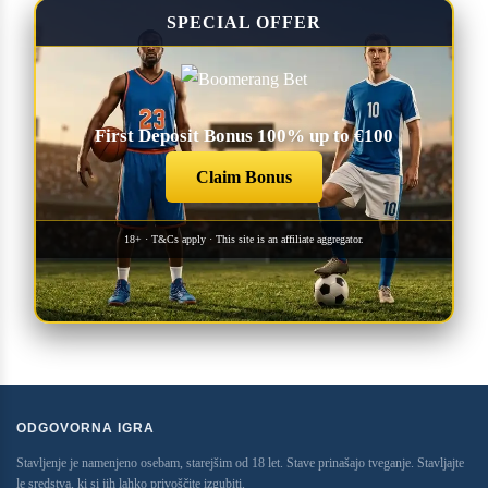
SPECIAL OFFER
First Deposit Bonus 100% up to €100
Claim Bonus
18+ · T&Cs apply · This site is an affiliate aggregator.
ODGOVORNA IGRA
Stavljenje je namenjeno osebam, starejšim od 18 let. Stave prinašajo tveganje. Stavljajte
le sredstva, ki si jih lahko privoščite izgubiti.