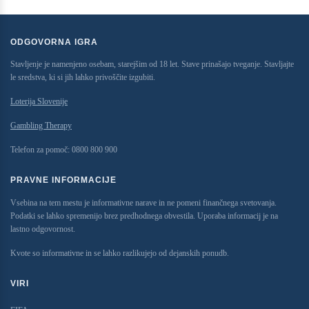
ODGOVORNA IGRA
Stavljenje je namenjeno osebam, starejšim od 18 let. Stave prinašajo tveganje. Stavljajte
le sredstva, ki si jih lahko privoščite izgubiti.
Loterija Slovenije
Gambling Therapy
Telefon za pomoč:
009 008 0080
PRAVNE INFORMACIJE
Vsebina na tem mestu je informativne narave in ne pomeni finančnega svetovanja.
Podatki se lahko spremenijo brez predhodnega obvestila. Uporaba informacij je na
lastno odgovornost.
Kvote so informativne in se lahko razlikujejo od dejanskih ponudb.
VIRI