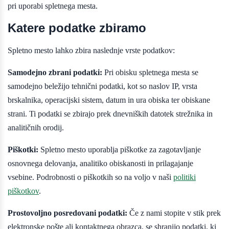
pri uporabi spletnega mesta.
Katere podatke zbiramo
Spletno mesto lahko zbira naslednje vrste podatkov:
Samodejno zbrani podatki:
Pri obisku spletnega mesta se
samodejno beležijo tehnični podatki, kot so naslov IP, vrsta
brskalnika, operacijski sistem, datum in ura obiska ter obiskane
strani. Ti podatki se zbirajo prek dnevniških datotek strežnika in
analitičnih orodij.
Piškotki:
Spletno mesto uporablja piškotke za zagotavljanje
osnovnega delovanja, analitiko obiskanosti in prilagajanje
vsebine. Podrobnosti o piškotkih so na voljo v naši
politiki
piškotkov
.
Prostovoljno posredovani podatki:
Če z nami stopite v stik prek
elektronske pošte ali kontaktnega obrazca, se shranijo podatki, ki